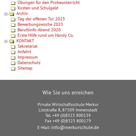
Übungen für den Probeunterricht
Kosten und Schulgeld
Archiv
Tag der offenen Tür 2023
Bewerbungswoche 2023
Berufsinfo-Abend 2020
Erste Hilfe rund um Handy Co.
KONTAKT
Sekretariat
Anfahrt
Impressum
Datenschutz
Sitemap
Wie Sie uns erreichen
Private Wirtschaftsschule Merkur
Liststraße 8, 87509 Immenstadt
Tel. +49 (0)8323 800139
Fax +49 (0)8323 800179
info@merkurschule.de
E-Mail: