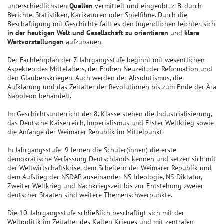
unterschiedlichsten
Quellen
vermittelt und eingeübt, z. B. durch
Berichte, Statistiken, Karikaturen oder Spielfilme. Durch die
Beschäftigung mit Geschichte fällt es den Jugendlichen leichter, sich
in der heutigen Welt und Gesellschaft zu orientieren
und
klare
Wertvorstellungen
aufzubauen.
Der Fachlehrplan der 7. Jahrgangsstufe beginnt mit wesentlichen
Aspekten des Mittelalters, der Frühen Neuzeit, der Reformation und
den Glaubenskriegen. Auch werden der Absolutismus, die
Aufklärung und das Zeitalter der Revolutionen bis zum Ende der Ära
Napoleon behandelt.
Im Geschichtsunterricht der 8. Klasse stehen die Industrialisierung,
das Deutsche Kaiserreich, Imperialismus und Erster Weltkrieg sowie
die Anfänge der Weimarer Republik im Mittelpunkt.
In Jahrgangsstufe 9 lernen die Schüler(innen) die erste
demokratische Verfassung Deutschlands kennen und setzen sich mit
der Weltwirtschaftskrise, dem Scheitern der Weimarer Republik und
dem Aufstieg der NSDAP auseinander. NS-Ideologie, NS-Diktatur,
Zweiter Weltkrieg und Nachkriegszeit bis zur Entstehung zweier
deutscher Staaten sind weitere Themenschwerpunkte.
Die 10. Jahrgangsstufe schließlich beschäftigt sich mit der
Weltpolitik im Zeitalter des Kalten Krieges und mit zentralen